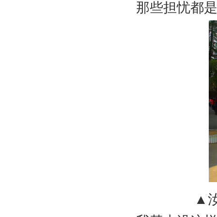
那些担忧都
▲