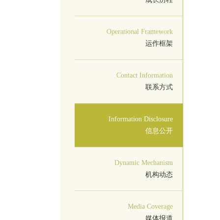
Operational Framework
运作框架
Contact Information
联系方式
Information Disclosure
信息公开
Dynamic Mechanism
机构动态
Media Coverage
媒体报道