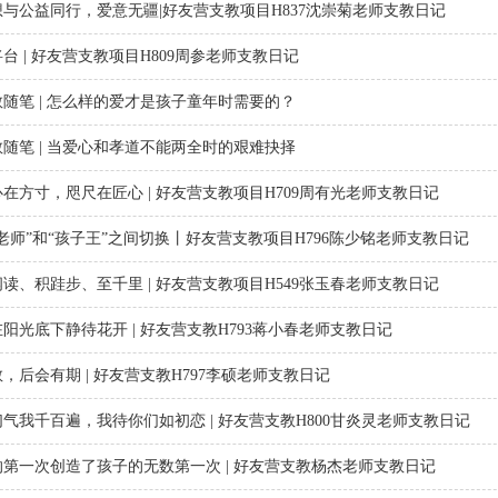
想与公益同行，爱意无疆|好友营支教项目H837​沈崇菊老师支教日记
台 | 好友营支教项目H809周参老师支教日记
教随笔 | 怎么样的爱才是孩子童年时需要的？
教随笔 | 当爱心和孝道不能两全时的艰难抉择
在方寸，咫尺在匠心 | 好友营支教项目H709周有光老师支教日记
老师”和“孩子王”之间切换丨好友营支教项目H796陈少铭老师支教日记
读、积跬步、至千里 | 好友营支教项目H549张玉春老师支教日记
阳光底下静待花开 | 好友营支教H793蒋小春老师支教日记
，后会有期 | 好友营支教H797李硕老师支教日记
气我千百遍，我待你们如初恋 | 好友营支教H800甘炎灵老师支教日记
的第一次创造了孩子的无数第一次 | 好友营支教杨杰老师支教日记