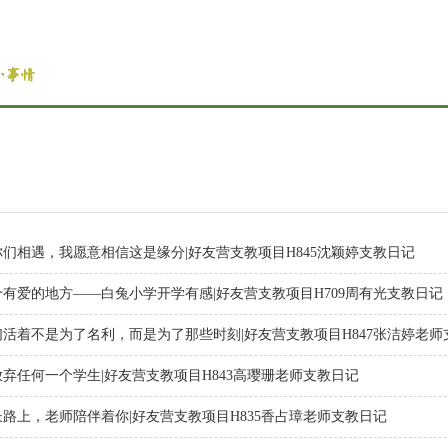
你们相遇，我愿意相信这是缘分|好友营支教项目H845沈颖婷支教日记
个有爱的地方——白兔小学开学有感|好友营支教项目H709周有光支教日记
们活着不是为了名利，而是为了那些时刻|好友营支教项目H847张洁婷老师
放弃任何一个学生|好友营支教项目H843高璎珊老师支教日记
长路上，老师陪伴着你|好友营支教项目H835香占璋老师支教日记