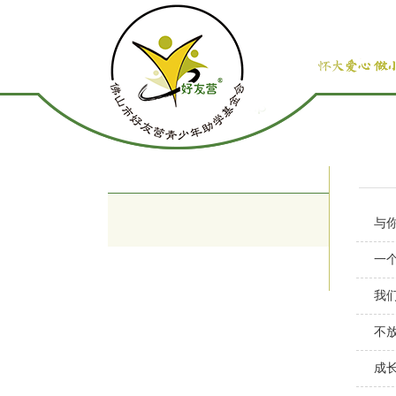
与
一
我
不
成