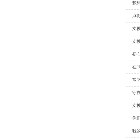
梦
点将
支
支
初心
在“
常阅
守在
支教
你们
我