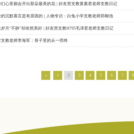
你们心里都会开出那朵最美的花 | 好友营支教黄素君老师支教日记
经的沉默寡言是有原因的 | 人物专访：白兔小学支教老师郑柳池
岁月“不静”却依然美好 | 好友营支教H795毛泽君老师支教日记
村支教老师李海军：骨子里的从一而终
«
1
2
3
4
5
6
7