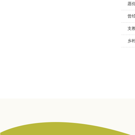
愿
曾
支教
乡